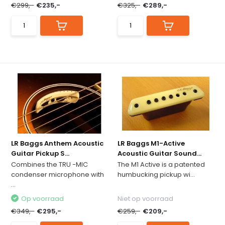
€299,-
€235,-
€325,-
€289,-
LR Baggs Anthem Acoustic
LR Baggs M1-Active
Guitar Pickup S...
Acoustic Guitar Sound...
Combines the TRU -MIC
The M1 Active is a patented
condenser microphone with
humbucking pickup wi...
...
Op voorraad
Niet op voorraad
€349,-
€295,-
€259,-
€209,-