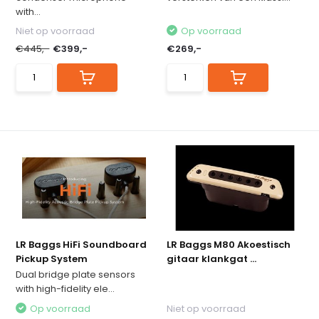
with...
Niet op voorraad
Op voorraad
€445,-
€399,-
€269,-
LR Baggs HiFi Soundboard
LR Baggs M80 Akoestisch
Pickup System
gitaar klankgat ...
Dual bridge plate sensors
with high-fidelity ele...
Op voorraad
Niet op voorraad