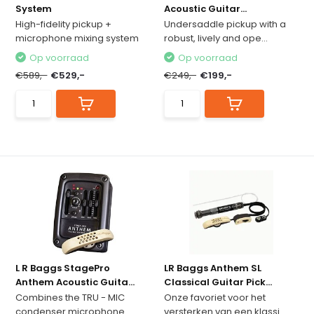
System
Acoustic Guitar...
High-fidelity pickup +
Undersaddle pickup with a
microphone mixing system
robust, lively and ope...
Op voorraad
Op voorraad
€589,-
€529,-
€249,-
€199,-
L R Baggs StagePro
LR Baggs Anthem SL
Anthem Acoustic Guita...
Classical Guitar Pick...
Combines the TRU - MIC
Onze favoriet voor het
condenser microphone
versterken van een klassi...