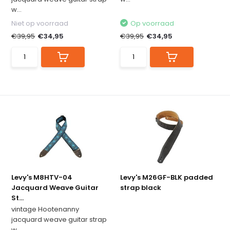
w...
Niet op voorraad
Op voorraad
€39,95
€34,95
€39,95
€34,95
Levy's M8HTV-04
Levy's M26GF-BLK padded
Jacquard Weave Guitar
strap black
St...
vintage Hootenanny
jacquard weave guitar strap
w...