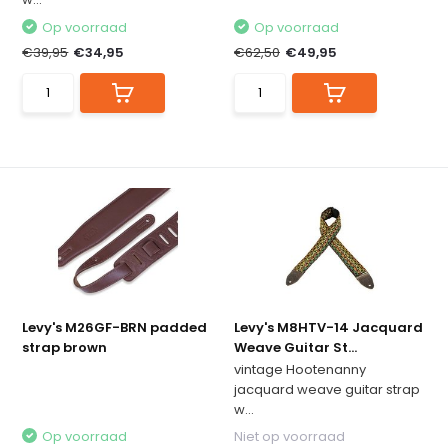
Op voorraad
Op voorraad
€39,95
€34,95
€62,50
€49,95
Levy's M26GF-BRN padded
Levy's M8HTV-14 Jacquard
strap brown
Weave Guitar St...
vintage Hootenanny
jacquard weave guitar strap
w...
Op voorraad
Niet op voorraad