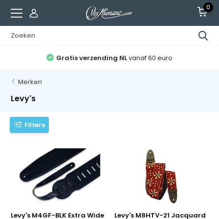
0
Gratis verzending NL
vanaf 60 euro
Merken
Levy's
Filters
Levy's M4GF-BLK Extra Wide
Levy's M8HTV-21 Jacquard