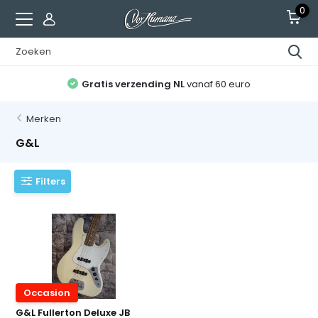
0
Gratis verzending NL
vanaf 60 euro
Merken
G&L
Filters
Occasion
G&L Fullerton Deluxe JB