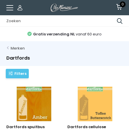
0
Gratis verzending NL
vanaf 60 euro
Merken
Dartfords
Filters
Dartfords spuitbus
Dartfords cellulose