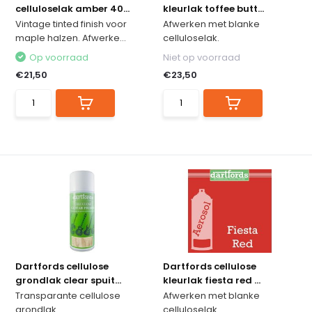
celluloselak amber 40...
kleurlak toffee butt...
Vintage tinted finish voor
Afwerken met blanke
maple halzen. Afwerke...
celluloselak.
Op voorraad
Niet op voorraad
€21,50
€23,50
Dartfords cellulose
Dartfords cellulose
grondlak clear spuit...
kleurlak fiesta red ...
Transparante cellulose
Afwerken met blanke
grondlak
celluloselak.