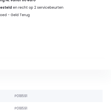
ing NL vanaf 60 euro
gesteld
en recht op 2 servicebeurten
oed - Geld Terug
P018591
P018591