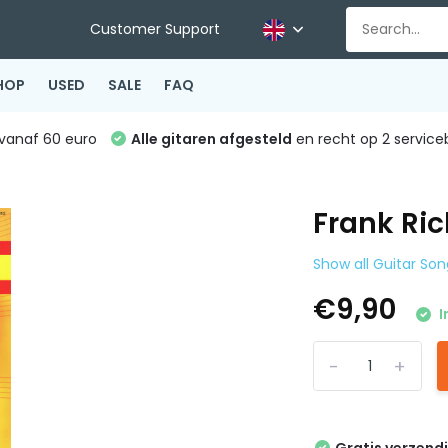
Customer Support
HOP
USED
SALE
FAQ
vanaf 60 euro
Alle gitaren afgesteld
en recht op 2 service
Frank Ric
Show all Guitar So
€9,90
I
-
+