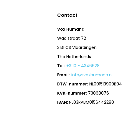
Contact
Vox Humana
Waalstraat 72
3131 CS Vlaardingen
The Netherlands
Tel:
+3110 - 4346628
Email:
info@voxhumana.nl
BTW-nummer:
NL001513909B94
KVK-nummer:
73868876
IBAN:
NL03RABO0156442280