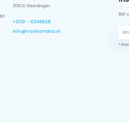
3131CS Vlaardingen
Blij
ijd
+3110 - 4346628
info@voxhumana.nl
* Read