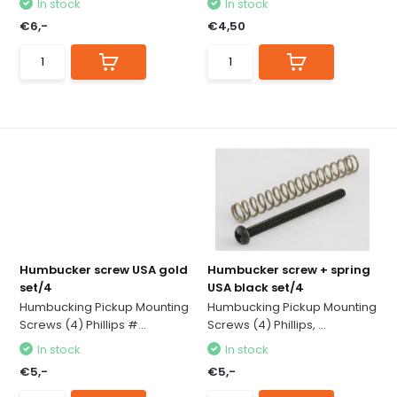
In stock
In stock
€6,-
€4,50
Humbucker screw USA gold
Humbucker screw + spring
set/4
USA black set/4
Humbucking Pickup Mounting
Humbucking Pickup Mounting
Screws (4) Phillips #...
Screws (4) Phillips, ...
In stock
In stock
€5,-
€5,-