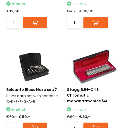
In stock
In stock
€12,50
€45,-
€39,95
Belcanto Blues Harp set/7
Stagg BJH-C48
Chromatic
Blues harp set with softcase
mondharmonica/48
C-D-E-F-G-A-B
In stock
In stock
€69,-
€59,-
€89,-
€83,-