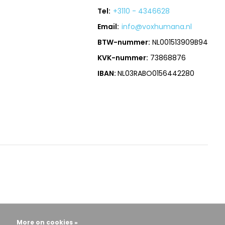
Tel:
+3110 - 4346628
Email:
info@voxhumana.nl
BTW-nummer:
NL001513909B94
KVK-nummer:
73868876
IBAN:
NL03RABO0156442280
More on cookies »