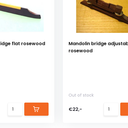
ridge flat rosewood
Mandolin bridge adjustab
rosewood
Out of stock
€22,-