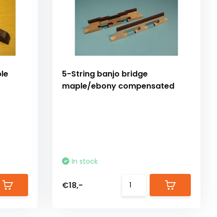
le
5-String banjo bridge
maple/ebony compensated
In stock
€18,-