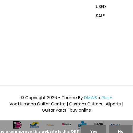
USED
SALE
© Copyright 2026 - Theme By
DMWS
x
Plus+
Vox Humana Guitar Centre | Custom Guitars | Allparts |
Guitar Parts | buy online
help us improve this website Is this OK?
Yes
No