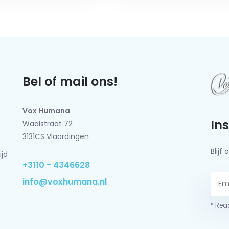
Bel of mail ons!
Vox Humana
In
Waalstraat 72
3131CS Vlaardingen
Blij
ijd
+3110 - 4346628
info@voxhumana.nl
* Read