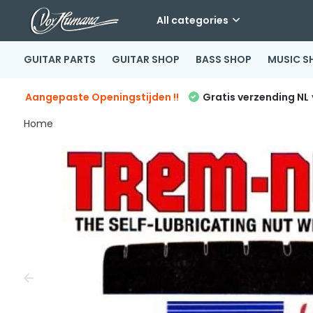
All categories
GUITAR PARTS
GUITAR SHOP
BASS SHOP
MUSIC S
Aangepaste Openingstijden !!
Gratis verzending NL
Home