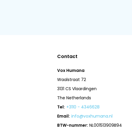
Contact
Vox Humana
Waalstraat 72
3131 CS Vlaardingen
The Netherlands
Tel:
+3110 - 4346628
Email:
info@voxhumana.nl
BTW-nummer:
NL001513909B94