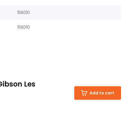
156010
156010
ibson Les
Add to cart