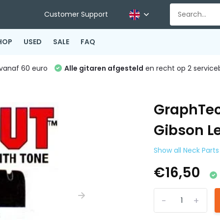
Customer Support
HOP
USED
SALE
FAQ
vanaf 60 euro
Alle gitaren afgesteld
en recht op 2 service
GraphTec
Gibson Le
Show all Neck Parts
€16,50
-
+