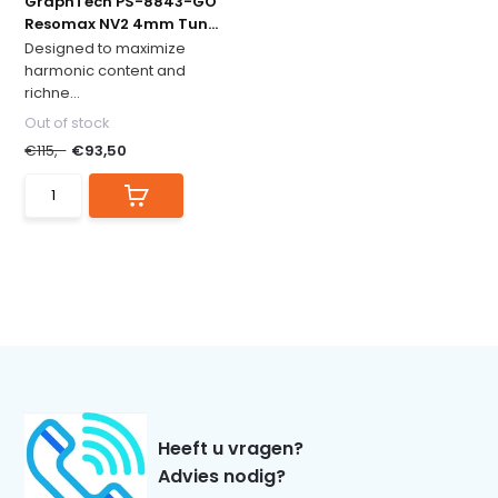
GraphTech PS-8843-GO
Resomax NV2 4mm Tun...
Designed to maximize
harmonic content and
richne...
Out of stock
€115,-
€93,50
Heeft u vragen?
Advies nodig?