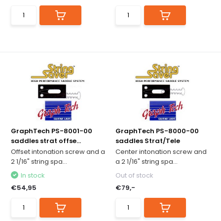
GraphTech PS-8001-00
GraphTech PS-8000-00
saddles strat offse...
saddles Strat/Tele
Offset intonation screw and a
Center intonation screw and
2 1/16" string spa...
a 2 1/16" string spa...
In stock
Out of stock
€54,95
€79,-