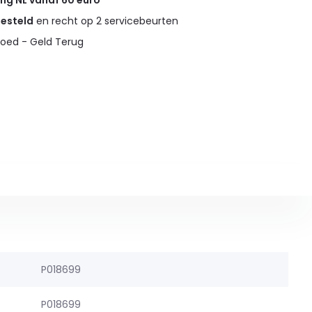
ing NL vanaf 60 euro
gesteld
en recht op 2 servicebeurten
oed - Geld Terug
P018699
P018699