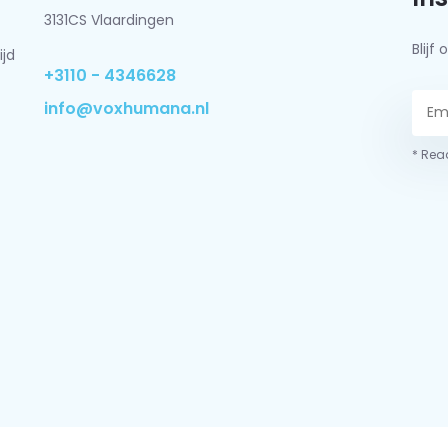
3131CS Vlaardingen
Blij
ijd
+3110 - 4346628
info@voxhumana.nl
* Read