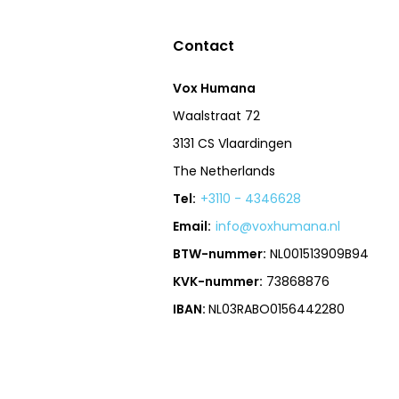
Contact
Vox Humana
Waalstraat 72
3131 CS Vlaardingen
The Netherlands
Tel:
+3110 - 4346628
Email:
info@voxhumana.nl
BTW-nummer:
NL001513909B94
KVK-nummer:
73868876
IBAN:
NL03RABO0156442280