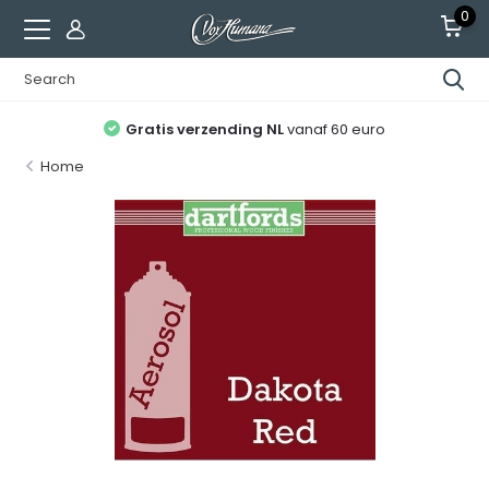
0
Alle gitaren afgesteld
en recht op 2 servicebeurten
Home