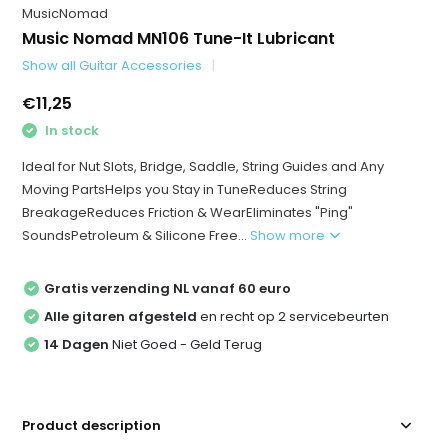
MusicNomad
Music Nomad MN106 Tune-It Lubricant
Show all Guitar Accessories
€11,25
In stock
Ideal for Nut Slots, Bridge, Saddle, String Guides and Any
Moving PartsHelps you Stay in TuneReduces String
BreakageReduces Friction & WearEliminates "Ping"
SoundsPetroleum & Silicone Free...
Show more
Gratis verzending NL vanaf 60 euro
Alle gitaren afgesteld
en recht op 2 servicebeurten
14 Dagen
Niet Goed - Geld Terug
Product description