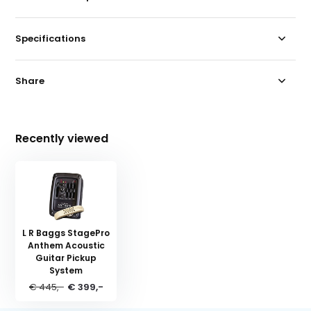
Specifications
Share
Recently viewed
L R Baggs StagePro
Anthem Acoustic
Guitar Pickup
System
€ 445,-
€ 399,-