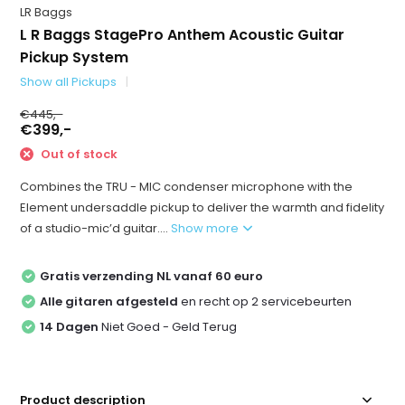
LR Baggs
L R Baggs StagePro Anthem Acoustic Guitar
Pickup System
Show all Pickups
€445,-
€399,-
Out of stock
Combines the TRU - MIC condenser microphone with the
Element undersaddle pickup to deliver the warmth and fidelity
of a studio-mic’d guitar....
Show more
Gratis verzending NL vanaf 60 euro
Alle gitaren afgesteld
en recht op 2 servicebeurten
14 Dagen
Niet Goed - Geld Terug
Product description