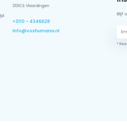
3131CS Vlaardingen
Blij
ijd
+3110 - 4346628
info@voxhumana.nl
* Read