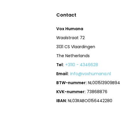
Contact
Vox Humana
Waalstraat 72
3131 CS Vlaardingen
The Netherlands
Tel:
+3110 - 4346628
Email:
info@voxhumana.nl
BTW-nummer:
NL001513909B94
KVK-nummer:
73868876
IBAN:
NL03RABO0156442280