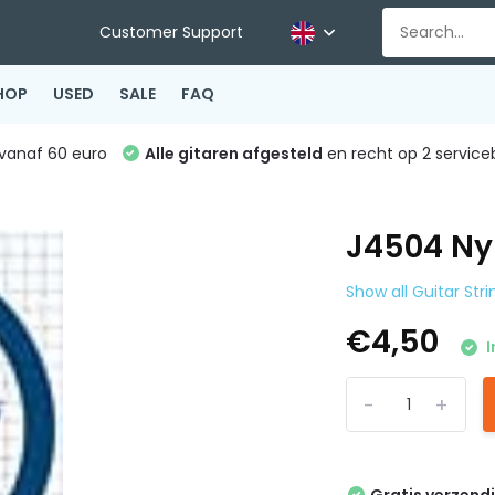
Customer Support
HOP
USED
SALE
FAQ
vanaf 60 euro
Alle gitaren afgesteld
en recht op 2 service
J4504 Ny
Show all Guitar Stri
€4,50
I
-
+