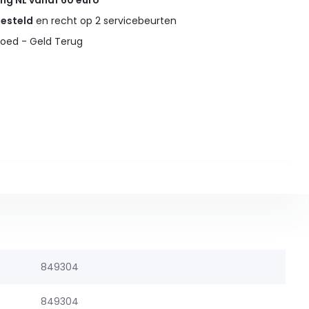
ing NL vanaf 60 euro
gesteld
en recht op 2 servicebeurten
oed - Geld Terug
849304
849304