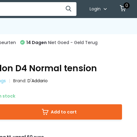
0
Login
beurten
14 Dagen
Niet Goed - Geld Terug
lon D4 Normal tension
ngs
Brand:
D'Addario
n stock
Add to cart