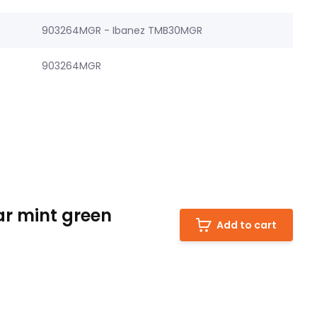
903264MGR - Ibanez TMB30MGR
903264MGR
ar mint green
Add to cart