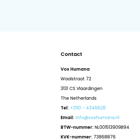
Contact
Vox Humana
Waalstraat 72
3131 CS Vlaardingen
The Netherlands
Tel:
+3110 - 4346628
Email:
info@voxhumana.nl
BTW-nummer:
NL001513909B94
KVK-nummer:
73868876