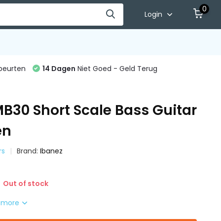
0
Login
beurten
14 Dagen
Niet Goed - Geld Terug
B30 Short Scale Bass Guitar
en
rs
Brand:
Ibanez
Out of stock
 more