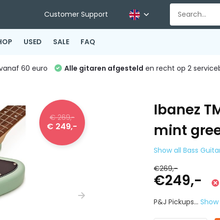
Customer Support
HOP
USED
SALE
FAQ
vanaf 60 euro
Alle gitaren afgesteld
en recht op 2 service
Ibanez TM
€ 269,-
€ 249,-
mint gre
Show all Bass Guita
€269,-
€249,-
P&J Pickups...
Show