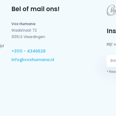
Bel of mail ons!
Vox Humana
In
Waalstraat 72
3131CS Vlaardingen
Blij
ijd
+3110 - 4346628
info@voxhumana.nl
* Read