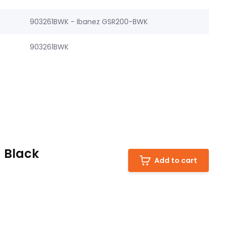
903261BWK - Ibanez GSR200-BWK
903261BWK
 Black
Add to cart