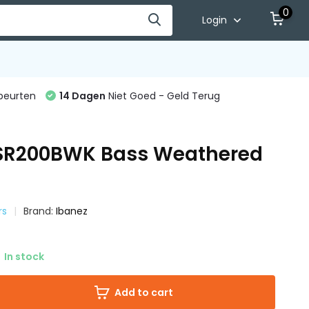
0
Login
beurten
14 Dagen
Niet Goed - Geld Terug
SR200BWK Bass Weathered
rs
Brand:
Ibanez
In stock
Add to cart