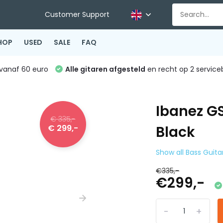
Customer Support
HOP
USED
SALE
FAQ
vanaf 60 euro
Alle gitaren afgesteld
en recht op 2 service
Ibanez G
€ 335,-
€ 299,-
Black
Show all Bass Guita
€335,-
€299,-
-
+