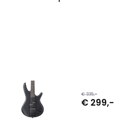
€ 335,-
€ 299,-