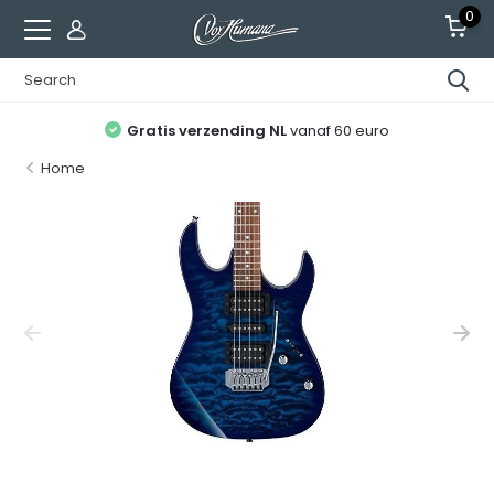
0
Gratis verzending NL
vanaf 60 euro
Home