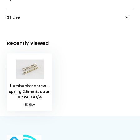
Share
Recently viewed
Humbucker screw +
spring 2,5mm/Japan
nickel set/4
€ 6,-