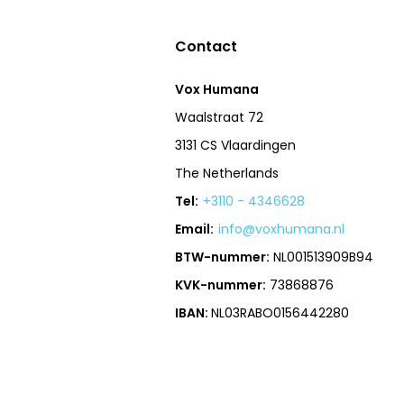
Contact
Vox Humana
Waalstraat 72
3131 CS Vlaardingen
The Netherlands
Tel:
+3110 - 4346628
Email:
info@voxhumana.nl
BTW-nummer:
NL001513909B94
KVK-nummer:
73868876
IBAN:
NL03RABO0156442280