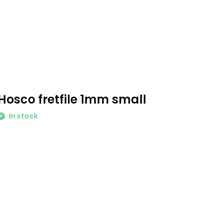
Hosco fretfile 1mm small
In stock