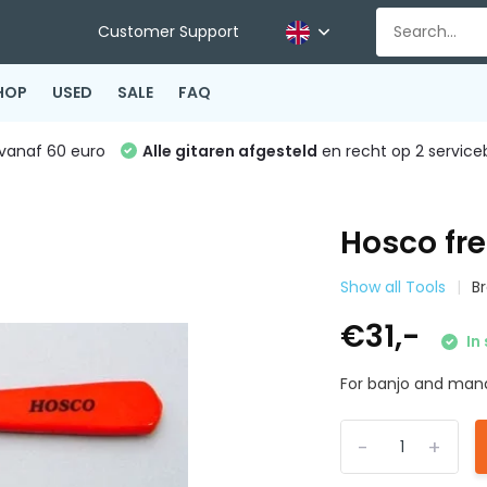
Customer Support
HOP
USED
SALE
FAQ
vanaf 60 euro
Alle gitaren afgesteld
en recht op 2 service
Hosco fre
Show all Tools
B
€31,-
In
For banjo and mando
-
+