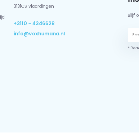
3131CS Vlaardingen
Blij
ijd
+3110 - 4346628
info@voxhumana.nl
* Read