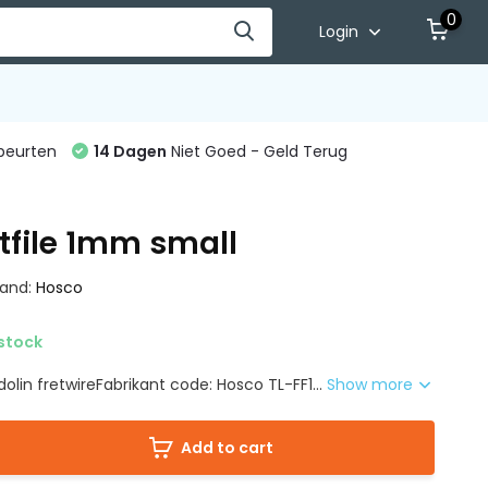
0
Login
beurten
14 Dagen
Niet Goed - Geld Terug
tfile 1mm small
rand:
Hosco
 stock
lin fretwireFabrikant code: Hosco TL-FF1...
Show more
Add to cart