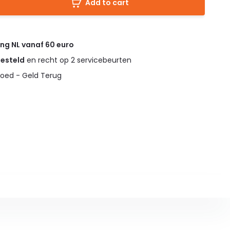
Add to cart
ing NL vanaf 60 euro
gesteld
en recht op 2 servicebeurten
oed - Geld Terug