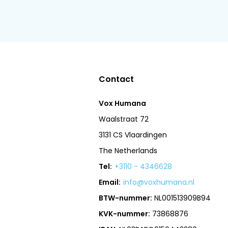
Contact
Vox Humana
Waalstraat 72
3131 CS Vlaardingen
The Netherlands
Tel:
+3110 - 4346628
Email:
info@voxhumana.nl
BTW-nummer:
NL001513909B94
KVK-nummer:
73868876