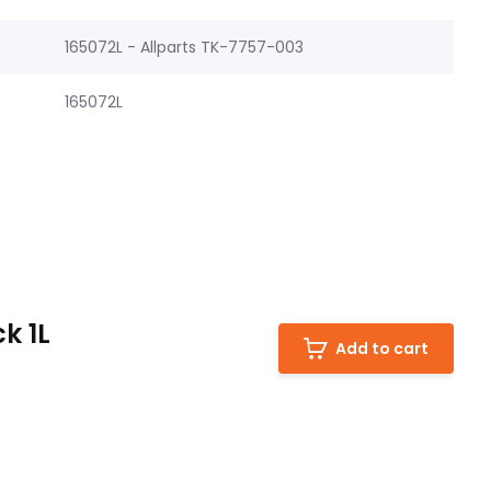
165072L - Allparts TK-7757-003
165072L
k 1L
Add to cart