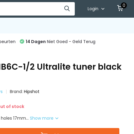
0
Login
beurten
14 Dagen
Niet Goed - Geld Terug
B6C-1/2 Ultralite tuner black
ys
Brand:
Hipshot
ut of stock
r holes 17mm...
Show more