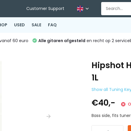
Customer Support
HOP
USED
SALE
FAQ
vanaf 60 euro
Alle gitaren afgesteld
en recht op 2 service
Hipshot H
1L
Show all Tuning Ke
€40,-
O
Bass side, fits tune