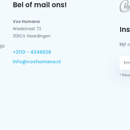
Bel of mail ons!
Vox Humana
In
Waalstraat 72
3131CS Vlaardingen
Blij
ijd
+3110 - 4346628
info@voxhumana.nl
* Read