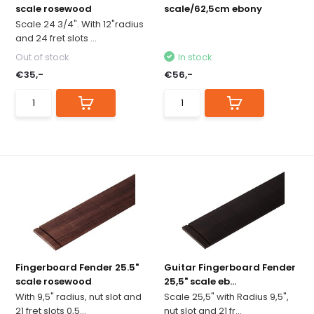
scale rosewood
scale/62,5cm ebony
Scale 24 3/4". With 12"radius
and 24 fret slots ...
Out of stock
In stock
€35,-
€56,-
Fingerboard Fender 25.5"
Guitar Fingerboard Fender
scale rosewood
25,5" scale eb...
With 9,5" radius, nut slot and
Scale 25,5" with Radius 9,5",
21 fret slots 0,5...
nut slot and 21 fr...