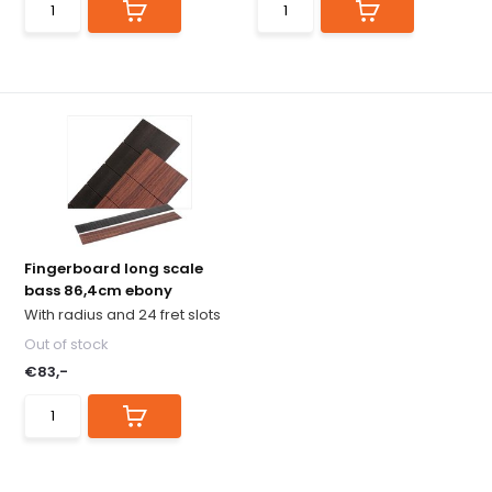
Fingerboard long scale
bass 86,4cm ebony
With radius and 24 fret slots
Out of stock
€83,-