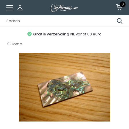
0
Gratis verzending NL
vanaf 60 euro
Home