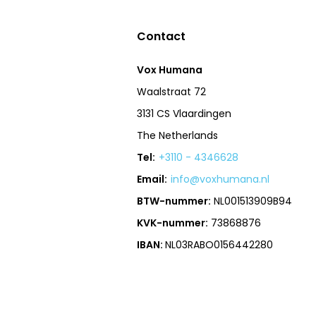
Contact
Vox Humana
Waalstraat 72
3131 CS Vlaardingen
The Netherlands
Tel:
+3110 - 4346628
Email:
info@voxhumana.nl
BTW-nummer:
NL001513909B94
KVK-nummer:
73868876
IBAN:
NL03RABO0156442280