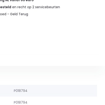
ing NL vanaf 60 euro
gesteld
en recht op 2 servicebeurten
oed - Geld Terug
P018794
P018794