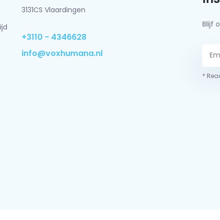
3131CS Vlaardingen
Blij
ijd
+3110 - 4346628
info@voxhumana.nl
* Read