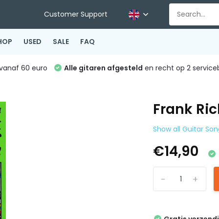
Customer Support
HOP
USED
SALE
FAQ
vanaf 60 euro
Alle gitaren afgesteld
en recht op 2 service
Frank Ric
Show all Guitar So
€14,90
-
+