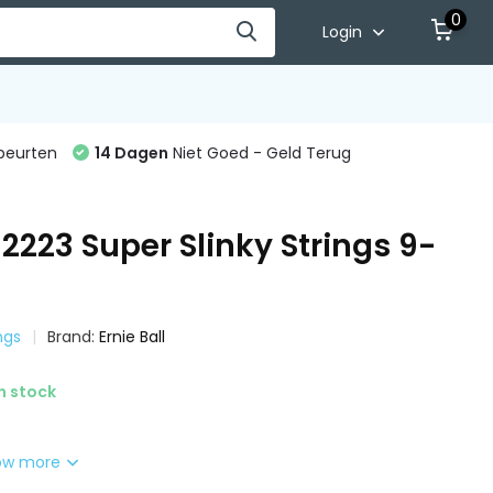
0
Login
beurten
14 Dagen
Niet Goed - Geld Terug
l 2223 Super Slinky Strings 9-
ngs
Brand:
Ernie Ball
n stock
ow more