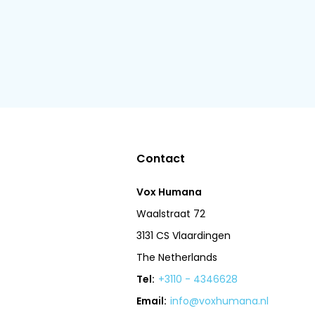
Contact
Vox Humana
Waalstraat 72
3131 CS Vlaardingen
The Netherlands
Tel:
+3110 - 4346628
Email:
info@voxhumana.nl