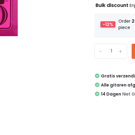
Bulk discount
En
Order
2
-12%
piece
-
+
Gratis verzend
Alle gitaren af
14 Dagen
Niet G