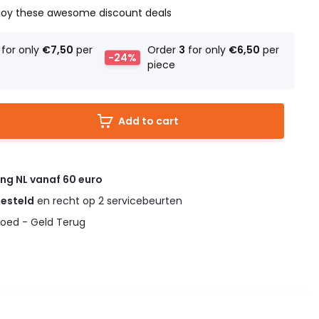
joy these awesome discount deals
for only
€7,50
per
Order
3
for only
€6,50
per
-24%
piece
Add to cart
ing NL vanaf 60 euro
gesteld
en recht op 2 servicebeurten
oed - Geld Terug