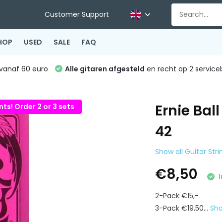
Customer Support
HOP
USED
SALE
FAQ
vanaf 60 euro
Alle gitaren afgesteld
en recht op 2 service
Ernie Bal
ts! Order 2 or 3 sets
42
Show all Guitar Stri
€8,50
I
2-Pack €15,-
3-Pack €19,50...
Sh