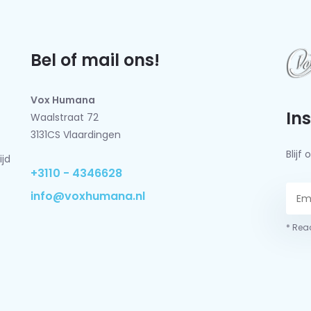
Bel of mail ons!
Vox Humana
In
Waalstraat 72
3131CS Vlaardingen
Blij
ijd
+3110 - 4346628
info@voxhumana.nl
* Read