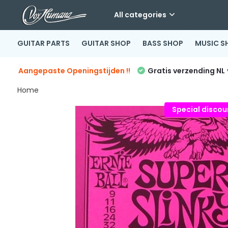
All categories
GUITAR PARTS
GUITAR SHOP
BASS SHOP
MUSIC S
Aangepaste Openingstijden !!
Gratis verzending NL
Home
Special discoun