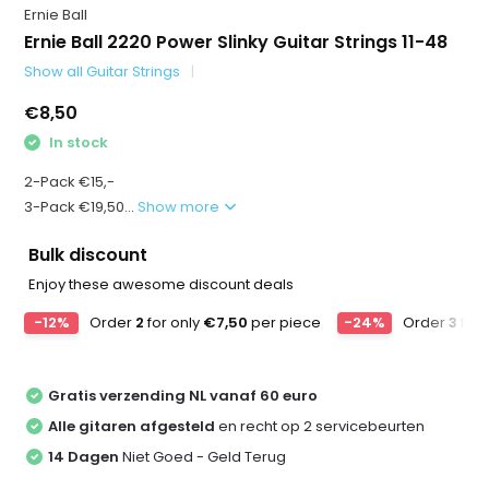
Ernie Ball
Ernie Ball 2220 Power Slinky Guitar Strings 11-48
Show all Guitar Strings
€8,50
In stock
2-Pack €15,-
3-Pack €19,50...
Show more
Bulk discount
Enjoy these awesome discount deals
-12%
Order
2
for only
€7,50
per piece
-24%
Order
3
for 
Gratis verzending NL vanaf 60 euro
Alle gitaren afgesteld
en recht op 2 servicebeurten
14 Dagen
Niet Goed - Geld Terug