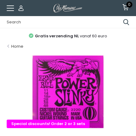
0
Gratis verzending NL
vanaf 60 euro
Home
Special discounts! Order 2 or 3 sets