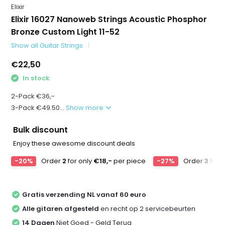
Elixir
Elixir 16027 Nanoweb Strings Acoustic Phosphor
Bronze Custom Light 11-52
Show all Guitar Strings
€22,50
In stock
2-Pack €36,-
3-Pack €49.50...
Show more
Bulk discount
Enjoy these awesome discount deals
-20%
Order
2
for only
€18,-
per piece
-27%
Order
3
for 
Gratis verzending NL vanaf 60 euro
Alle gitaren afgesteld
en recht op 2 servicebeurten
14 Dagen
Niet Goed - Geld Terug