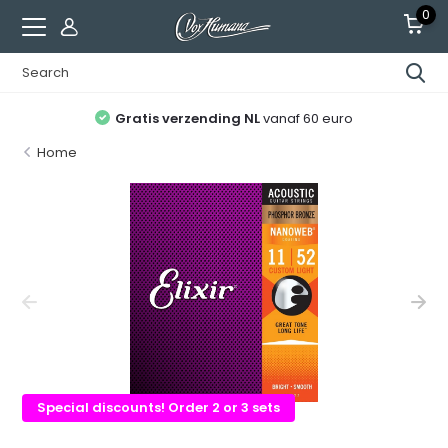
0
Gratis verzending NL
vanaf 60 euro
Home
Special discounts! Order 2 or 3 sets