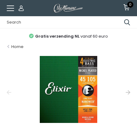
0
Gratis verzending NL
vanaf 60 euro
Home