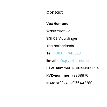
Contact
Vox Humana
Waalstraat 72
3131 CS Vlaardingen
The Netherlands
Tel:
+3110 - 4346628
Email:
info@voxhumana.nl
BTW-nummer:
NL001513909B94
KVK-nummer:
73868876
IBAN:
NL03RABO0156442280