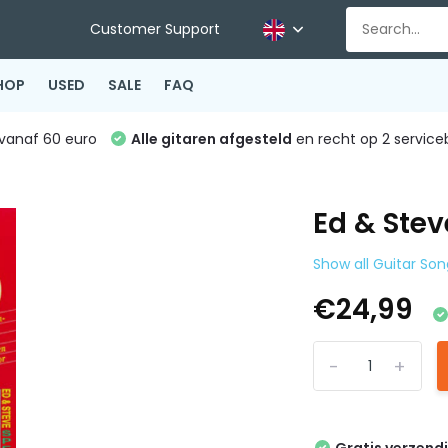
Customer Support
HOP
USED
SALE
FAQ
vanaf 60 euro
Alle gitaren afgesteld
en recht op 2 service
Ed & Stev
Show all Guitar So
€24,99
-
+