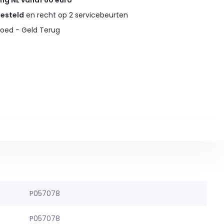
ing NL vanaf 60 euro
gesteld
en recht op 2 servicebeurten
oed - Geld Terug
P057078
P057078