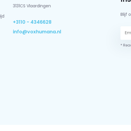
3131CS Vlaardingen
Blij
ijd
+3110 - 4346628
info@voxhumana.nl
* Read