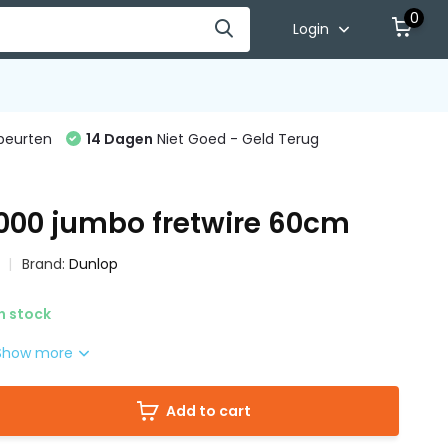
0
Login
beurten
14 Dagen
Niet Goed - Geld Terug
000 jumbo fretwire 60cm
Brand:
Dunlop
n stock
Show more
Add to cart