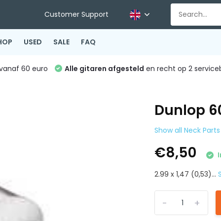
Customer Support
HOP
USED
SALE
FAQ
vanaf 60 euro
Alle gitaren afgesteld
en recht op 2 service
Dunlop 6
Show all Neck Parts
€8,50
I
2.99 x 1,47 (0,53)...
-
+