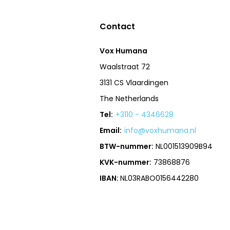
Contact
Vox Humana
Waalstraat 72
3131 CS Vlaardingen
The Netherlands
Tel:
+3110 - 4346628
Email:
info@voxhumana.nl
BTW-nummer:
NL001513909B94
KVK-nummer:
73868876
IBAN:
NL03RABO0156442280