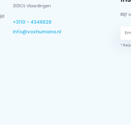
3131CS Vlaardingen
Blij
ijd
+3110 - 4346628
info@voxhumana.nl
* Read