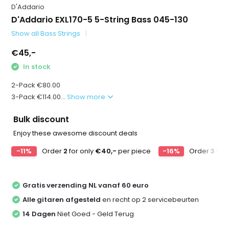
D'Addario
D'Addario EXL170-5 5-String Bass 045-130
Show all Bass Strings
€45,-
In stock
2-Pack €80.00
3-Pack €114.00...
Show more
Bulk discount
Enjoy these awesome discount deals
-11%
Order
2
for only
€40,-
per piece
-16%
Order
3
for 
Gratis verzending NL vanaf 60 euro
Alle gitaren afgesteld
en recht op 2 servicebeurten
14 Dagen
Niet Goed - Geld Terug