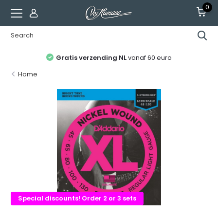
0
Gratis verzending NL
vanaf 60 euro
Home
Special discounts! Order 2 or 3 sets