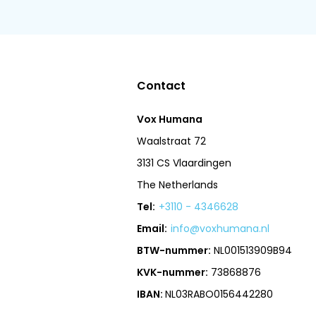
Contact
Vox Humana
Waalstraat 72
3131 CS Vlaardingen
The Netherlands
Tel:
+3110 - 4346628
Email:
info@voxhumana.nl
BTW-nummer:
NL001513909B94
KVK-nummer:
73868876
IBAN:
NL03RABO0156442280