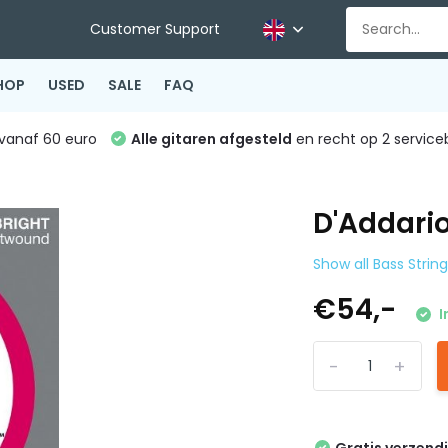
Customer Support
HOP
USED
SALE
FAQ
vanaf 60 euro
Alle gitaren afgesteld
en recht op 2 service
D'Addari
Show all Bass Strin
€54,-
I
-
+