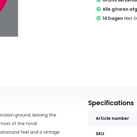
Gratis verzend
Alle gitaren af
14 Dagen
Niet G
Specifications
ecision ground, leaving the
Article number
 most of the tonal
flatwound feel and a vintage
SKU