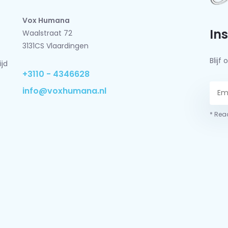
Vox Humana
In
Waalstraat 72
3131CS Vlaardingen
Blij
ijd
+3110 - 4346628
info@voxhumana.nl
* Read