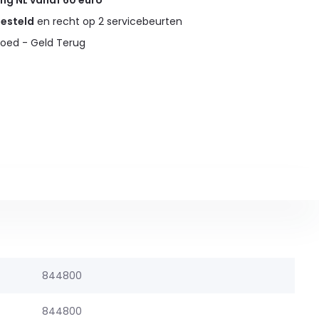
ing NL vanaf 60 euro
gesteld
en recht op 2 servicebeurten
oed - Geld Terug
844800
844800