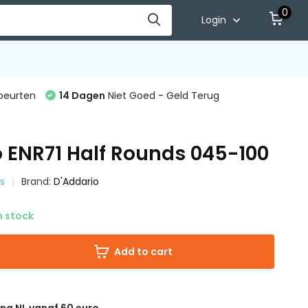
0
Login
beurten
14 Dagen
Niet Goed - Geld Terug
o ENR71 Half Rounds 045-100
gs
Brand:
D'Addario
n stock
Add to cart