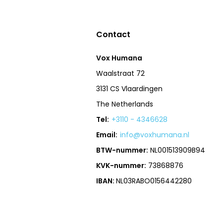
Contact
Vox Humana
Waalstraat 72
3131 CS Vlaardingen
The Netherlands
Tel:
+3110 - 4346628
Email:
info@voxhumana.nl
BTW-nummer:
NL001513909B94
KVK-nummer:
73868876
IBAN:
NL03RABO0156442280