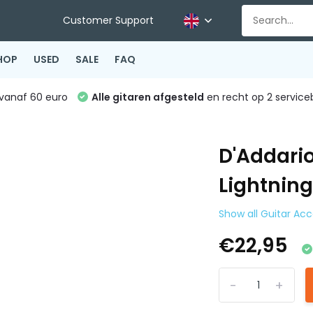
Customer Support
HOP
USED
SALE
FAQ
vanaf 60 euro
Alle gitaren afgesteld
en recht op 2 service
D'Addario
Lightning
Show all Guitar Acc
€22,95
-
+