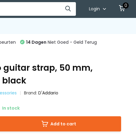
0
Login
beurten
14 Dagen
Niet Goed - Geld Terug
 guitar strap, 50 mm,
 black
essories
Brand:
D'Addario
In stock
Add to cart