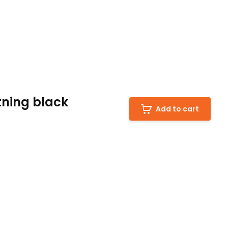
tning black
Add to cart