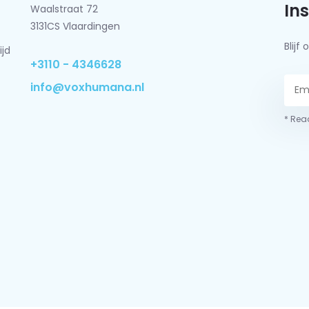
In
Waalstraat 72
3131CS Vlaardingen
Blij
ijd
+3110 - 4346628
info@voxhumana.nl
* Read