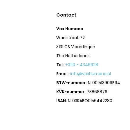
Contact
Vox Humana
Waalstraat 72
3131 CS Vlaardingen
The Netherlands
Tel:
+3110 - 4346628
Email:
info@voxhumana.nl
BTW-nummer:
NL001513909B94
KVK-nummer:
73868876
IBAN:
NL03RABO0156442280