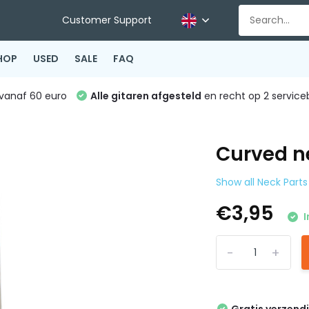
Customer Support
HOP
USED
SALE
FAQ
vanaf 60 euro
Alle gitaren afgesteld
en recht op 2 service
Curved n
Show all Neck Parts
€3,95
I
-
+