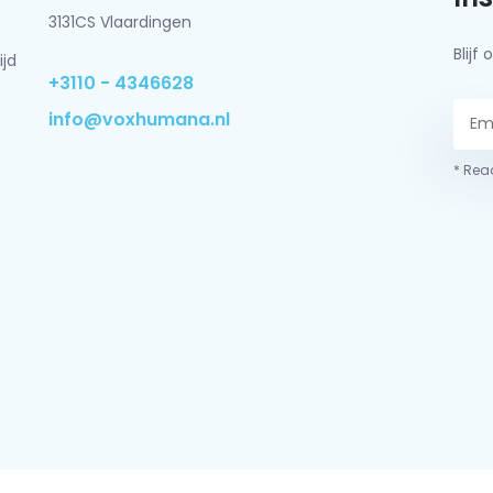
3131CS Vlaardingen
Blij
ijd
+3110 - 4346628
info@voxhumana.nl
* Read