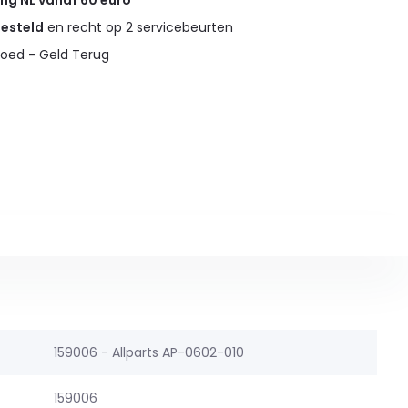
ing NL vanaf 60 euro
gesteld
en recht op 2 servicebeurten
oed - Geld Terug
159006 - Allparts AP-0602-010
159006