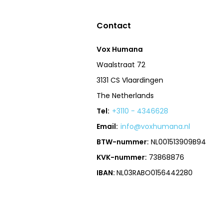
Contact
Vox Humana
Waalstraat 72
3131 CS Vlaardingen
The Netherlands
Tel:
+3110 - 4346628
Email:
info@voxhumana.nl
BTW-nummer:
NL001513909B94
KVK-nummer:
73868876
IBAN:
NL03RABO0156442280