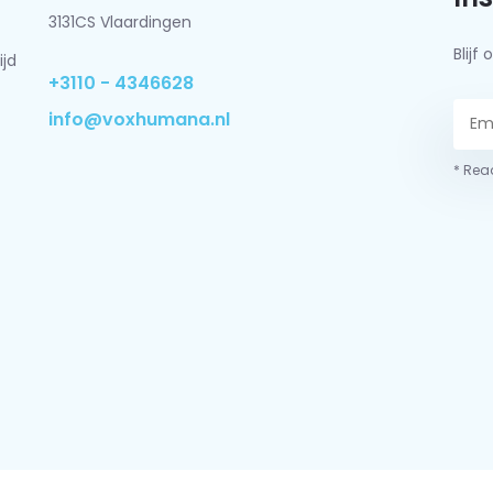
3131CS Vlaardingen
Blij
ijd
+3110 - 4346628
info@voxhumana.nl
* Read