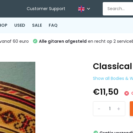
Customer Support
HOP
USED
SALE
FAQ
vanaf 60 euro
Alle gitaren afgesteld
en recht op 2 service
Classical
Show all Bodies &
€11,50
O
-
+