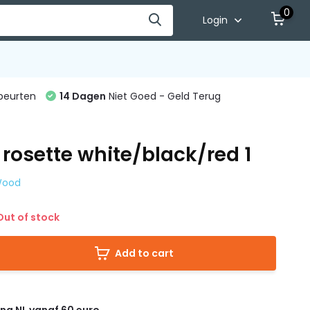
0
Login
beurten
14 Dagen
Niet Goed - Geld Terug
 rosette white/black/red 1
 Wood
ut of stock
Add to cart