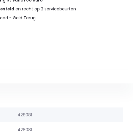
ing NL vanaf 60 euro
gesteld
en recht op 2 servicebeurten
oed - Geld Terug
428081
428081