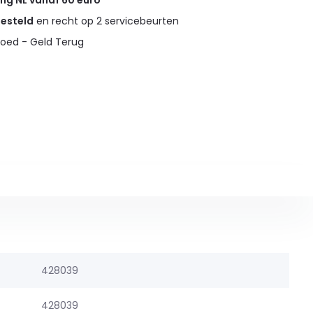
ing NL vanaf 60 euro
gesteld
en recht op 2 servicebeurten
oed - Geld Terug
428039
428039