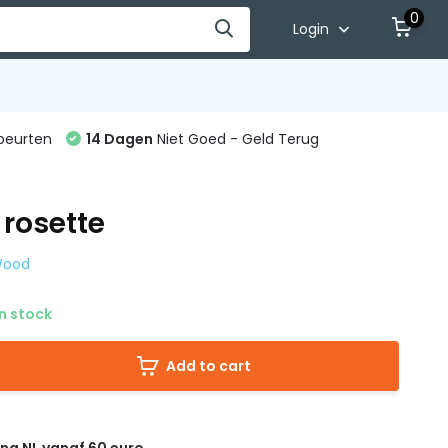
0
Login
beurten
14 Dagen
Niet Goed - Geld Terug
 rosette
 Wood
n stock
Add to cart