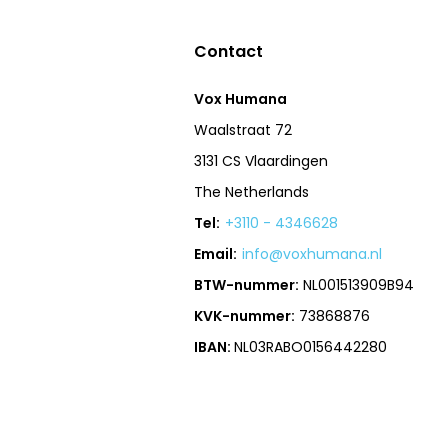
Contact
Vox Humana
Waalstraat 72
3131 CS Vlaardingen
The Netherlands
Tel:
+3110 - 4346628
Email:
info@voxhumana.nl
BTW-nummer:
NL001513909B94
KVK-nummer:
73868876
IBAN:
NL03RABO0156442280