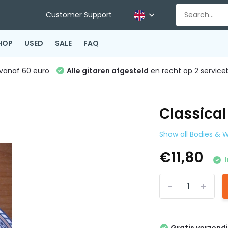
Customer Support
HOP
USED
SALE
FAQ
vanaf 60 euro
Alle gitaren afgesteld
en recht op 2 service
Classical
Show all Bodies &
€11,80
I
-
+