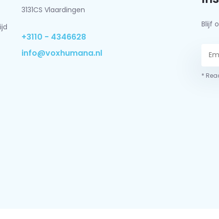
3131CS Vlaardingen
Blij
ijd
+3110 - 4346628
info@voxhumana.nl
* Read