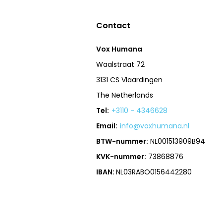
Contact
Vox Humana
Waalstraat 72
3131 CS Vlaardingen
The Netherlands
Tel:
+3110 - 4346628
Email:
info@voxhumana.nl
BTW-nummer:
NL001513909B94
KVK-nummer:
73868876
IBAN:
NL03RABO0156442280