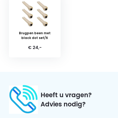
Brugpen been met
black dot set/6
€ 24,-
Heeft u vragen?
Advies nodig?