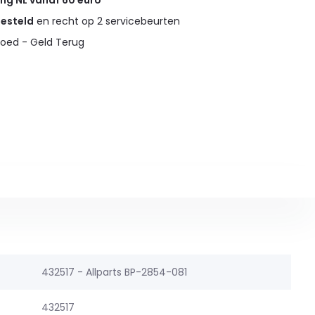
ing NL vanaf 60 euro
gesteld
en recht op 2 servicebeurten
oed - Geld Terug
432517 - Allparts BP-2854-081
432517