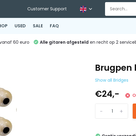
Customer Support
HOP
USED
SALE
FAQ
vanaf 60 euro
Alle gitaren afgesteld
en recht op 2 service
Brugpen 
Show all Bridges
€24,-
O
-
+