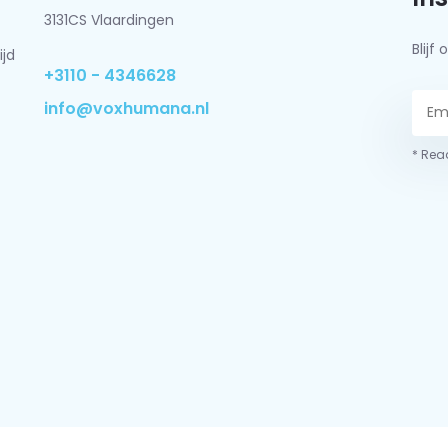
3131CS Vlaardingen
Blij
ijd
+3110 - 4346628
info@voxhumana.nl
* Read