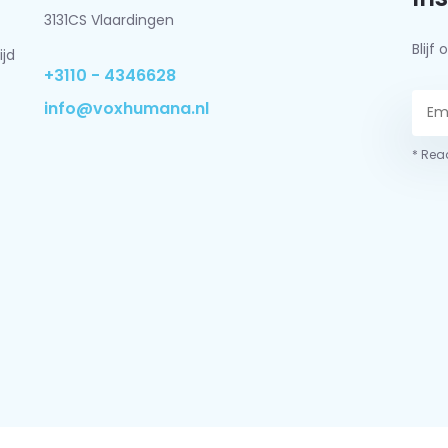
3131CS Vlaardingen
Blij
ijd
+3110 - 4346628
info@voxhumana.nl
* Read