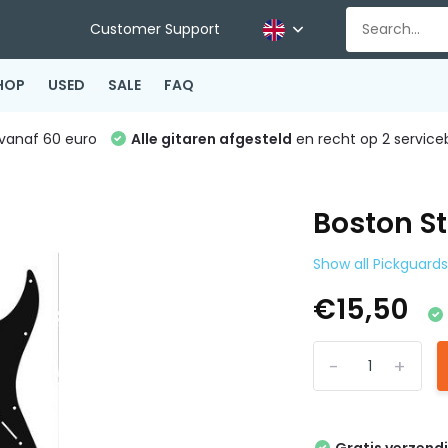
Customer Support
HOP
USED
SALE
FAQ
vanaf 60 euro
Alle gitaren afgesteld
en recht op 2 service
Boston St
Show all Pickguard
€15,50
-
+