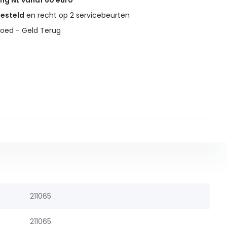
ing NL vanaf 60 euro
gesteld
en recht op 2 servicebeurten
oed - Geld Terug
211065
211065