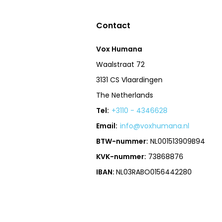
Contact
Vox Humana
Waalstraat 72
3131 CS Vlaardingen
The Netherlands
Tel:
+3110 - 4346628
Email:
info@voxhumana.nl
BTW-nummer:
NL001513909B94
KVK-nummer:
73868876
IBAN:
NL03RABO0156442280