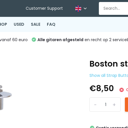
Customer Support
HOP
USED
SALE
FAQ
vanaf 60 euro
Alle gitaren afgesteld
en recht op 2 service
Boston s
Show all Strap Butt
€8,50
O
-
+