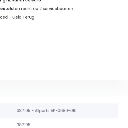
ing NL vanaf 60 euro
gesteld
en recht op 2 servicebeurten
oed - Geld Terug
387105 - Allparts AP-0680-010
387105