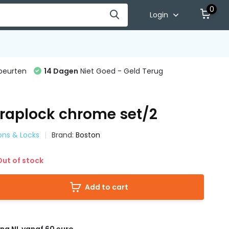
0
Login
beurten
14 Dagen
Niet Goed - Geld Terug
traplock chrome set/2
ons & Locks
Brand:
Boston
ut of stock
Add to cart