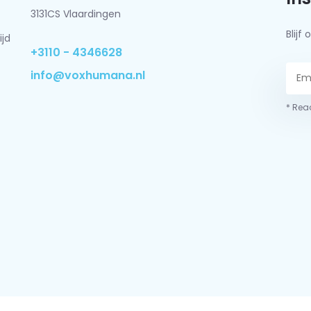
3131CS Vlaardingen
Blij
ijd
+3110 - 4346628
info@voxhumana.nl
* Read