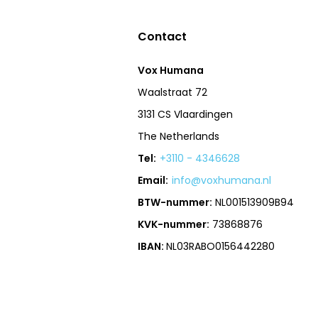
Contact
Vox Humana
Waalstraat 72
3131 CS Vlaardingen
The Netherlands
Tel:
+3110 - 4346628
Email:
info@voxhumana.nl
BTW-nummer:
NL001513909B94
KVK-nummer:
73868876
IBAN:
NL03RABO0156442280