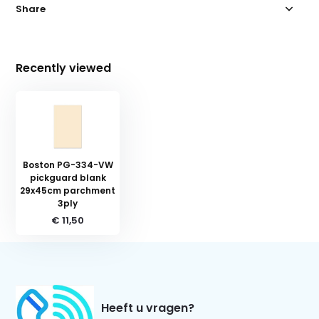
Share
Recently viewed
Boston PG-334-VW
pickguard blank
29x45cm parchment
3ply
€ 11,50
Heeft u vragen?