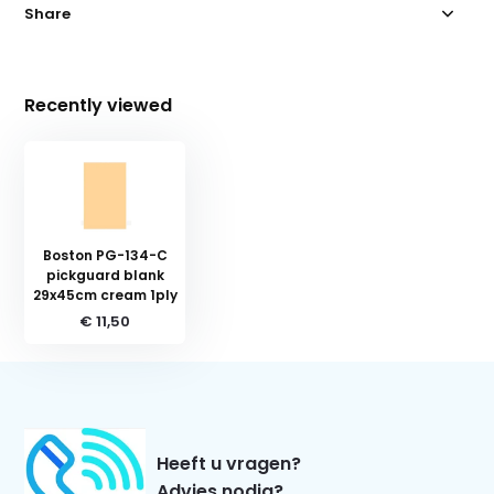
Share
Recently viewed
Boston PG-134-C
pickguard blank
29x45cm cream 1ply
€ 11,50
Heeft u vragen?
Advies nodig?