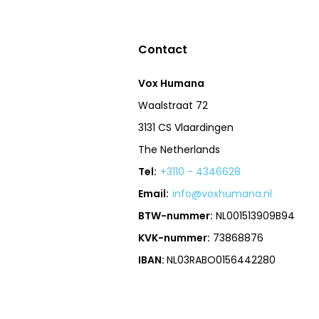
Contact
Vox Humana
Waalstraat 72
3131 CS Vlaardingen
The Netherlands
Tel:
+3110 - 4346628
Email:
info@voxhumana.nl
BTW-nummer:
NL001513909B94
KVK-nummer:
73868876
IBAN:
NL03RABO0156442280