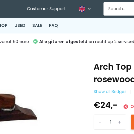
Customer Support
HOP
USED
SALE
FAQ
vanaf 60 euro
Alle gitaren afgesteld
en recht op 2 service
Arch Top
rosewoo
Show all Bridges
€24,-
O
-
+