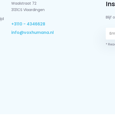
In
Waalstraat 72
3131CS Vlaardingen
Blij
ijd
+3110 - 4346628
info@voxhumana.nl
* Read