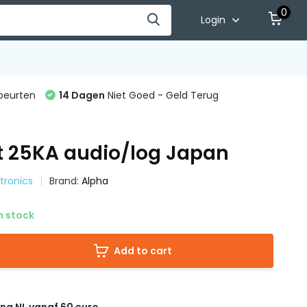
0
Login
beurten
14 Dagen
Niet Goed - Geld Terug
t 25KA audio/log Japan
ctronics
Brand:
Alpha
n stock
Add to cart