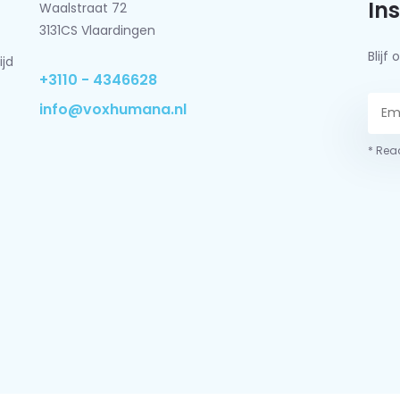
In
Waalstraat 72
3131CS Vlaardingen
Blij
ijd
+3110 - 4346628
info@voxhumana.nl
* Read