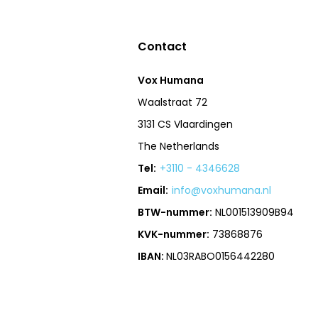
Contact
Vox Humana
Waalstraat 72
3131 CS Vlaardingen
The Netherlands
Tel:
+3110 - 4346628
Email:
info@voxhumana.nl
BTW-nummer:
NL001513909B94
KVK-nummer:
73868876
IBAN:
NL03RABO0156442280