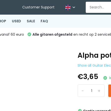
Customer Support
HOP
USED
SALE
FAQ
vanaf 60 euro
Alle gitaren afgesteld
en recht op 2 service
Alpha po
Show all Guitar Ele
€3,65
I
-
+