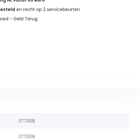
ing NL vanaf 60 euro
gesteld
en recht op 2 servicebeurten
oed - Geld Terug
377008
377008