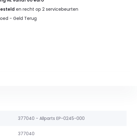
ing NL vanaf 60 euro
gesteld
en recht op 2 servicebeurten
oed - Geld Terug
377040 - Allparts EP-0245-000
377040