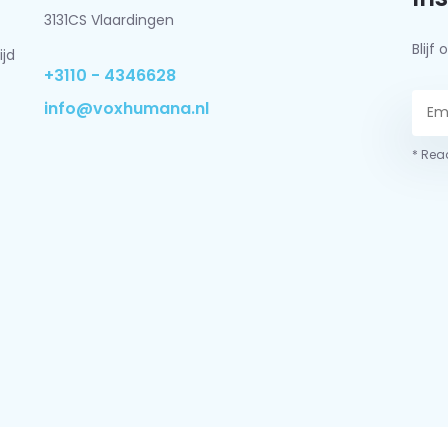
3131CS Vlaardingen
Blij
ijd
+3110 - 4346628
info@voxhumana.nl
* Read