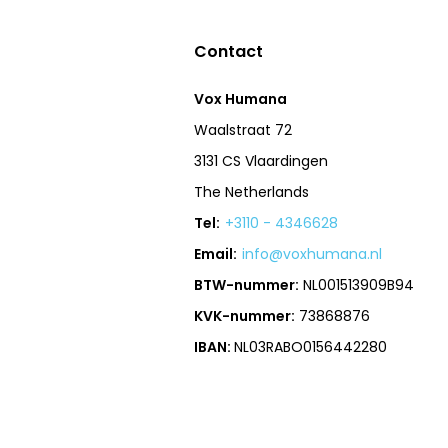
Contact
Vox Humana
Waalstraat 72
3131 CS Vlaardingen
The Netherlands
Tel:
+3110 - 4346628
Email:
info@voxhumana.nl
BTW-nummer:
NL001513909B94
KVK-nummer:
73868876
IBAN:
NL03RABO0156442280