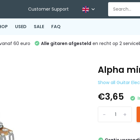
Customer Support
HOP
USED
SALE
FAQ
vanaf 60 euro
Alle gitaren afgesteld
en recht op 2 service
Alpha mi
Show all Guitar Ele
€3,65
I
-
+