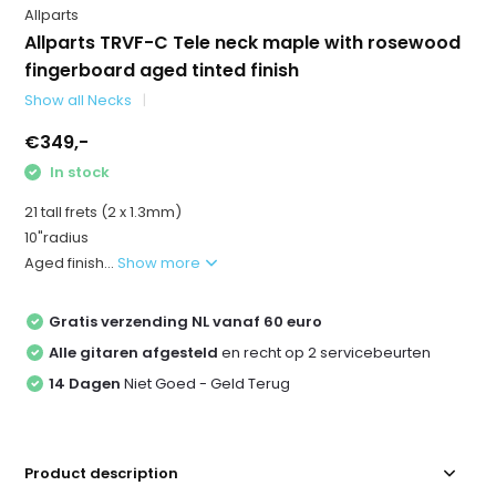
Allparts
Allparts TRVF-C Tele neck maple with rosewood
fingerboard aged tinted finish
Show all Necks
€349,-
In stock
21 tall frets (2 x 1.3mm)
10"radius
Aged finish...
Show more
Gratis verzending NL vanaf 60 euro
Alle gitaren afgesteld
en recht op 2 servicebeurten
14 Dagen
Niet Goed - Geld Terug
Product description