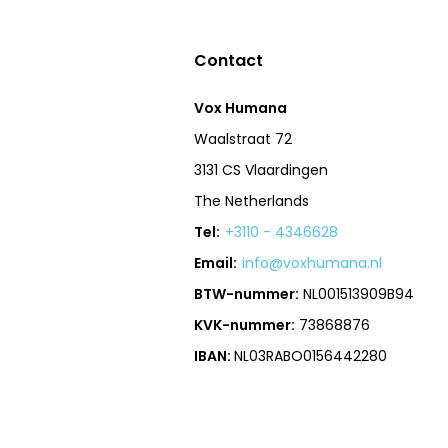
Contact
Vox Humana
Waalstraat 72
3131 CS Vlaardingen
The Netherlands
Tel:
+3110 - 4346628
Email:
info@voxhumana.nl
BTW-nummer:
NL001513909B94
KVK-nummer:
73868876
IBAN:
NL03RABO0156442280