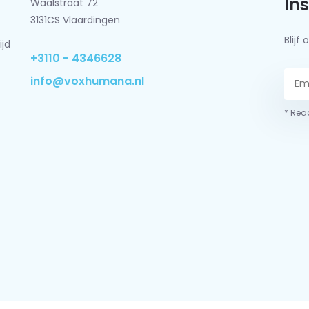
In
Waalstraat 72
3131CS Vlaardingen
Blij
ijd
+3110 - 4346628
info@voxhumana.nl
* Read