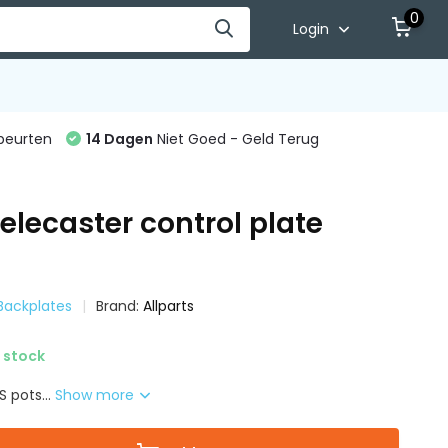
0
Login
beurten
14 Dagen
Niet Goed - Geld Terug
Telecaster control plate
 Backplates
Brand:
Allparts
 stock
 pots...
Show more