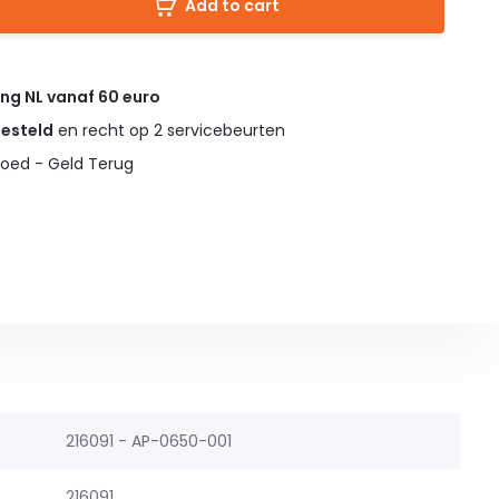
Add to cart
ing NL vanaf 60 euro
gesteld
en recht op 2 servicebeurten
oed - Geld Terug
216091 - AP-0650-001
216091