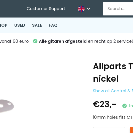
Customer Support
HOP
USED
SALE
FAQ
vanaf 60 euro
Alle gitaren afgesteld
en recht op 2 service
Allparts 
nickel
Show all Control &
€23,-
In
10mm holes fits CTS