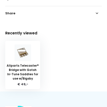
Share
Recently viewed
Allparts Telecaster®
Bridge with Gotoh
In-Tune Saddles for
use w/Bigsby
€ 49,-