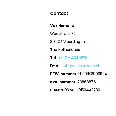
Contact
Vox Humana
Waalstraat 72
3131 CS Vlaardingen
The Netherlands
Tel:
+3110 - 4346628
Email:
info@voxhumana.nl
BTW-nummer:
NL001513909B94
KVK-nummer:
73868876
IBAN:
NL03RABO0156442280