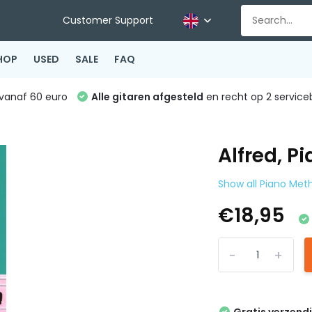
Customer Support
HOP
USED
SALE
FAQ
vanaf 60 euro
Alle gitaren afgesteld
en recht op 2 service
Alfred, P
Show all Piano Met
€18,95
-
+