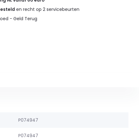
ing NL vanaf 60 euro
gesteld
en recht op 2 servicebeurten
oed - Geld Terug
P074947
P074947