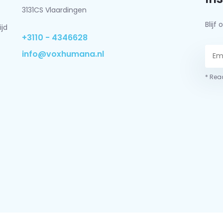
3131CS Vlaardingen
Blij
ijd
+3110 - 4346628
info@voxhumana.nl
* Read