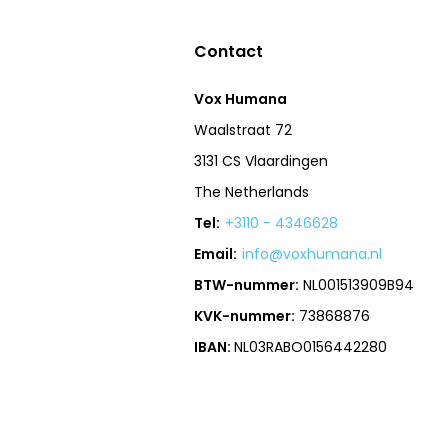
Contact
Vox Humana
Waalstraat 72
3131 CS Vlaardingen
The Netherlands
Tel:
+3110 - 4346628
Email:
info@voxhumana.nl
BTW-nummer:
NL001513909B94
KVK-nummer:
73868876
IBAN:
NL03RABO0156442280