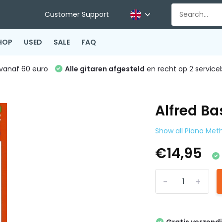
Customer Support
HOP
USED
SALE
FAQ
vanaf 60 euro
Alle gitaren afgesteld
en recht op 2 service
Alfred Ba
Show all Piano Met
€14,95
-
+