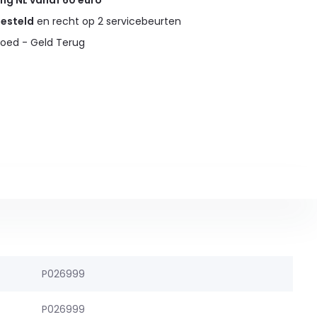
ing NL vanaf 60 euro
gesteld
en recht op 2 servicebeurten
oed - Geld Terug
P026999
P026999