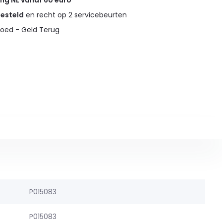
ing NL vanaf 60 euro
gesteld
en recht op 2 servicebeurten
oed - Geld Terug
P015083
P015083