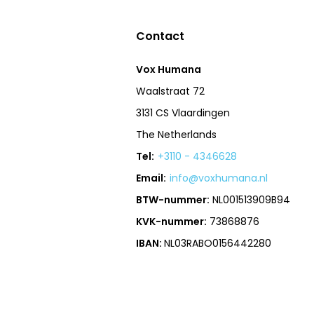
Contact
Vox Humana
Waalstraat 72
3131 CS Vlaardingen
The Netherlands
Tel:
+3110 - 4346628
Email:
info@voxhumana.nl
BTW-nummer:
NL001513909B94
KVK-nummer:
73868876
IBAN:
NL03RABO0156442280