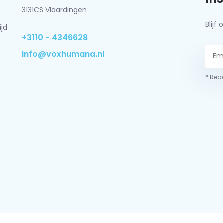
3131CS Vlaardingen
Blij
ijd
+3110 - 4346628
info@voxhumana.nl
* Read